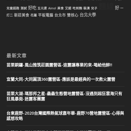
麵線
好吃
好
兒童超跑
測試
五元素
Ainol
美食
艾諾
吃到飽
裝潢
兒子
一
台北大學
新莊美食
平板電腦
台北市
雙核心
打二
花蓮
最新文章
苗栗銅鑼-風山雅筑莊園露營區-這露讓專業的來-喝給他醉!!
宜蘭大同-大同圓頂360露營區-應該是最經典的一次救火露營
苗栗大湖-瑪那邦之星-蟲蟲生態營地露營區-沒遇到超狂雲海只有
狂風暴雨-迷露客團露
台東鹿野-2020台灣國際熱氣球嘉年華-鹿野76營地露營區-心得與
感想攻略