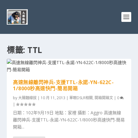
標籤:
TTL
高速無線離閃神兵-支援TTL-永諾-YN-622C-
1/8000秒高速快門-簡易開箱
by
大腸麵線拔
|
10 月 11, 2013
|
單眼DSLR相關
,
開箱開箱文
|
0
|
日期：102年9月19日 地點：家裡 攝影：Aggro 高速無線
離閃神兵-支援TTL-永諾-YN-622C-1/8000秒高速快門-簡易
開箱...