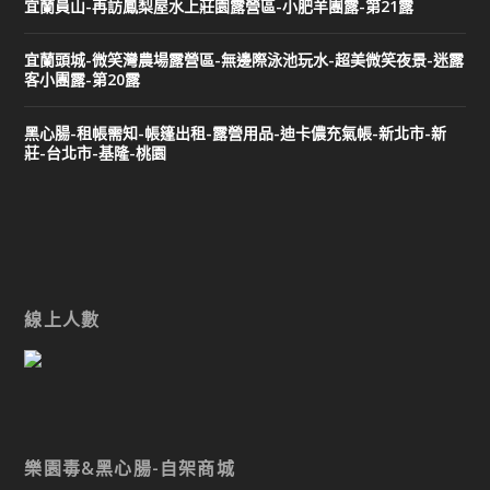
宜蘭員山-再訪鳳梨屋水上莊園露營區-小肥羊團露-第21露
宜蘭頭城-微笑灣農場露營區-無邊際泳池玩水-超美微笑夜景-迷露
客小團露-第20露
黑心腸-租帳需知-帳篷出租-露營用品-迪卡儂充氣帳-新北市-新
莊-台北市-基隆-桃園
線上人數
樂園毒&黑心腸-自架商城