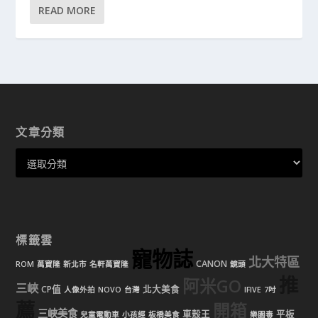
READ MORE
文章分類
標籤雲
寵物誌
北大特區
CANON
ROM
萬寶隆
新北市
名軒萬寶隆
鏡頭
推
阿米GO
三峽
CP值
北大美食
人像外拍
NOVO
台灣
IFIVE
7吋
薦
開箱
三峽美食
車殼王
平板
兒童電動車
小孩經
板橋美食
樂園毒