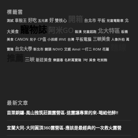
標籤雲
開箱
好吃
好
車殼王
雙核心
台北市
平板
北
測試
五元素
兒童電動車
寵物誌
阿米GO
北大特區
大美食
裝潢
兒童超跑
板橋
三峽美食
CANON
CP值
平板電腦
美食
兒子
小孩經
IFIVE
台灣
人像外拍
萬
麵線
台北大學
寶隆
新北市
鏡頭
NOVO
艾諾
Ainol
一打二
ROM
花蓮
推薦
三峽
新莊美食
樂園毒
名軒萬寶隆
7吋
美食
吃到飽
最新文章
苗栗銅鑼-風山雅筑莊園露營區-這露讓專業的來-喝給他醉!!
宜蘭大同-大同圓頂360露營區-應該是最經典的一次救火露營