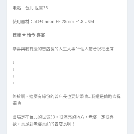
地點：台北 世貿33
使用器材：5D+Canon EF 28mm F1.8 USM
建峰 ❤ 怡伶 喜宴
恭喜與我有緣的曾店長的人生大事^^個人帶著祝福出席
↓
↓
↓
↓
終於啊。這麼有緣份的曾店長也要結婚嚕…我還是偷跑去祝
福嚕！
會場是在台北的世貿33。很漂亮的地方，老婆一定很喜
歡，真是對老婆真好的曾店長啊！