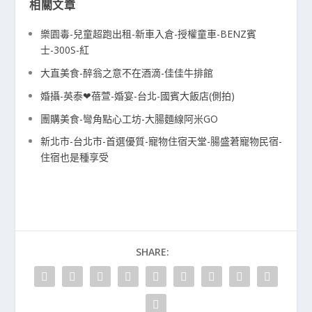
相關文章
樂園毒-兒童超跑出租-新車入倉-授權童車-BENZ賓
士-300S-紅
大直美食-醉翁之意不在酒滴-佳佳牛排館
婚攝-英泰❤蓓萱-婚宴-台北-國賓大飯店(側拍)
團購美食-彎角點心工坊-大腸麵線阿米GO
新北市-台北市-首選優質-寵物住宿天堂-腸盛莙寵物民宿-
住宿也是種享受
SHARE: