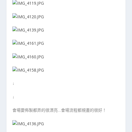
↓
↓
會場要佈製都弄的很漂亮…會場流程都規畫的很好！