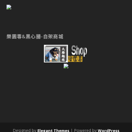
樂園毒&黑心腸-自架商城
Designed by
| Powered by
Elegant Themes
WordPress