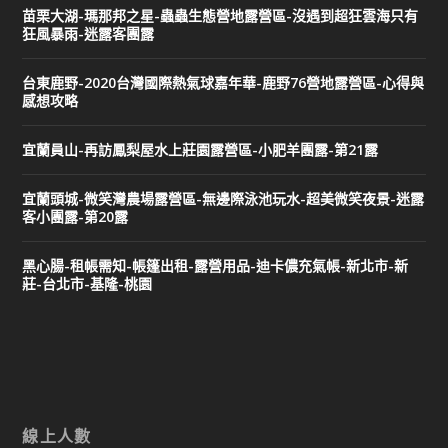
苗栗大湖-瑪那邦之星-蟲蟲生態營地露營區-沒遇到超狂雲海只有
狂風暴雨-迷露客團露
台東鹿野-2020台灣國際熱氣球嘉年華-鹿野76營地露營區-心得與
感想攻略
宜蘭員山-再訪鳳梨屋水上莊園露營區-小肥羊團露-第21露
宜蘭頭城-微笑灣農場露營區-無邊際泳池玩水-超美微笑夜景-迷露
客小團露-第20露
黑心腸-租帳需知-帳篷出租-露營用品-迪卡儂充氣帳-新北市-新
莊-台北市-基隆-桃園
線上人數