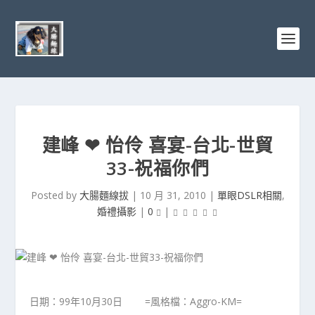
建峰 ❤ 怡伶 喜宴-台北-世貿
33-祝福你們
Posted by
大腸麵線拔
|
10 月 31, 2010
|
單眼DSLR相關
,
婚禮攝影
|
0
|
日期：99年10月30日 =風格檔：Aggro-KM=