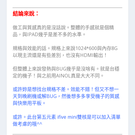
結論來說：
做工與質感真的是沒話說。整體的手感就是個精
品，與IPAD幾乎是差不多的水準。
規格與效能的話。規格上來說1024*600與內存8G
以現主流還是有些差別，也沒有HDMI輸出！
但整體上來說發熱與BUG幾乎是沒啥有。就是台穩
定的機子！與之前用AINOL真是大大不同。
或許妳是想找台規格不差。效能不錯！但又不想一
天到晚刷機或解BUG，然後想多多享受機子的質感
與快樂用平板。
或許。此台第五元素 ifive mini雙核是可以加入清單
做考慮的哦^^