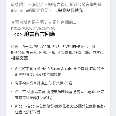
最後附上一張照片。點選之後可看到台灣官網對於
ifive mini的圖文介紹。
→點我點我點我←
其實台灣也是有第五元素的官網的…
http://www.ifive.com.tw
<p> 臉書留言回應
標籤：
5元素
,
7吋
,
CP值
,
FNF
,
IFIVE
,
IFIVE MINI
,
Mini
,
RK3066
,
五元素
,
刷機
,
平板
,
平板電腦
,
推薦
,
開箱
,
雙核心
相關文章
西門町美食-in% HAIR Salon & cafe-全台首創-時尚的沙
龍與輕食-超可愛3D立體拉花
壹電視的高畫質機上盒-網樂通-開箱
台北市-信義區美食-鷹流辛味噌拉麵-惡鬼warugaki-正宗
東京美肌拉麵(NeoCity)
新北市-台北市-首選優質-寵物住宿天堂-腸盛莙寵物民宿-
住宿也是種享受