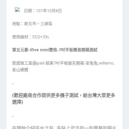
日期：101年10月8日
地點：新北市。三峽區
使用器材：5D2+35L
第五元素-ifive mini雙核-7吋平板簡易開箱測試
質感做工直逼ipad-超美7吋平板搶先開箱-安兔兔,vellamo,
金山硬體
.
(歡迎廠商合作提供更多機子測試，給台灣大眾更多
選擇)
.
在開始介紹這台之前…先貼上官方的一些簡單的照片