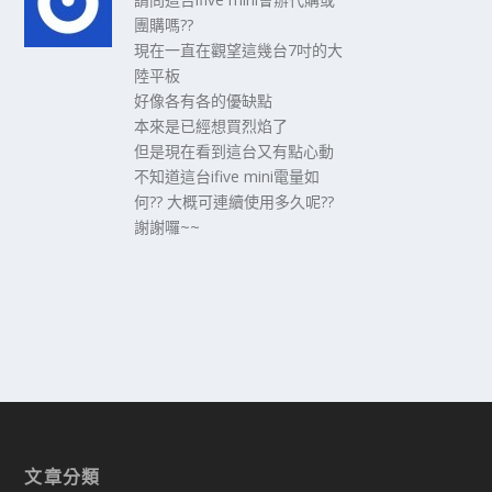
團購嗎??
現在一直在觀望這幾台7吋的大
陸平板
好像各有各的優缺點
本來是已經想買烈焰了
但是現在看到這台又有點心動
不知道這台ifive mini電量如
何?? 大概可連續使用多久呢??
謝謝囉~~
文章分類