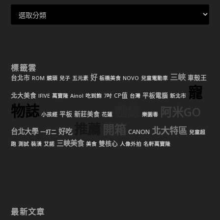
標籤雲
三峽
好
台北市
車殼王
ROM
鏡頭
兒子
五元素
板橋美食
NOVO
兒童電動車
寵
北大美食
CP值
平板電腦
IFIVE
萬寶隆
Ainol
吃到飽
7吋
台灣
新北市
物誌
麵線
阿米GO
平板
新莊美食
小孩經
花蓮
樂園毒
推薦
開箱
北大特區
台北大學
好吃
CANON
一打二
兒童超
三峽美食
雙核心
跑
測試
裝潢
艾諾
美食
人像外拍
名軒萬寶隆
最新文章