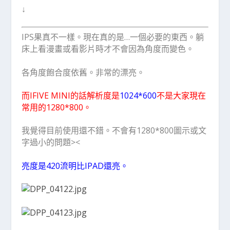
↓
IPS果真不一樣。現在真的是…一個必要的東西。躺
床上看漫畫或看影片時才不會因為角度而變色。
各角度飽合度依舊。非常的漂亮。
而IFIVE MINI的話解析度是
1024*600
不是大家現在
常用的1280*800。
我覺得目前使用還不錯。不會有1280*800圖示或文
字過小的問題><
亮度是420流明比IPAD還亮。