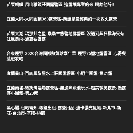
苗栗銅鑼-風山雅筑莊園露營區-這露讓專業的來-喝給他醉!!
宜蘭大同-大同圓頂360露營區-應該是最經典的一次救火露營
苗栗大湖-瑪那邦之星-蟲蟲生態營地露營區-沒遇到超狂雲海只有
狂風暴雨-迷露客團露
台東鹿野-2020台灣國際熱氣球嘉年華-鹿野76營地露營區-心得與
感想攻略
宜蘭員山-再訪鳳梨屋水上莊園露營區-小肥羊團露-第21露
宜蘭頭城-微笑灣農場露營區-無邊際泳池玩水-超美微笑夜景-迷露
客小團露-第20露
黑心腸-租帳需知-帳篷出租-露營用品-迪卡儂充氣帳-新北市-新
莊-台北市-基隆-桃園