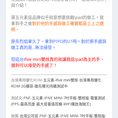
與介紹！
第五元素這品牌似乎就是想要挑戰ipad的做工。我
拿到手之後
對於他的手感與做工確實都是上上之選
啊。
原先烈焰拿久了。拿到PIPO的U1時。對於那手感與
做工真的是…無法接受。
但這台
ifive mini雙核真的就讓我這ipad為主的手，
摸到可以接受的手感了！
台灣專用優化ROM-
五元素-ifive mini雙核-台灣專用優化
ROM-2G擴容-搶先曝光持續測試中
測試文-
FNF-五元素-IFIVE MINI-7吋平板-雙核版-電量測試
(PPS-最高亮度-最大音量插耳機-WIFI播放海賊王)
揪團-
台灣公司貨-FNF-五元素-IFIVE MINI-7吋平板-雙核版-