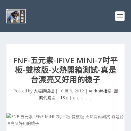
FNF-五元素-IFIVE MINI-7吋平
板-雙核版-火熱開箱測試-真是
台漂亮又好用的機子
Posted by
大腸麵線拔
|
10 月 9, 2012
|
Android相關
,
團
購代購區
|
13
|