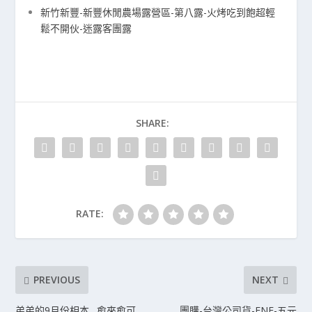
新竹新豐-新豐休閒農場露營區-第八露-火烤吃到飽超輕
鬆不開伙-迷露客團露
SHARE:
RATE:
PREVIOUS
NEXT
弟弟的9月份相本…愈來愈可
團購-台灣公司貨-FNF-五元