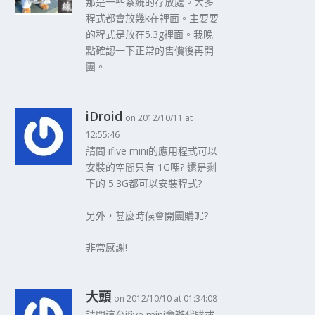
那是一些系統的存放處。大多
程式都會放幾k在裡面。主要要
的程式是放在5.3g裡面。我晚
點確認一下正常的售價後再開
團。
iDroid
on 2012/10/11 at
12:55:46
請問 ifive mini的應用程式可以
安裝的空間只有 1G嗎? 還是剩
下的 5.3G都可以安裝程式?
另外，甚麼時候會開團購呢?
非常感謝!
大頭
on 2012/10/10 at 01:34:08
請問這台ifive mini會辦代購或