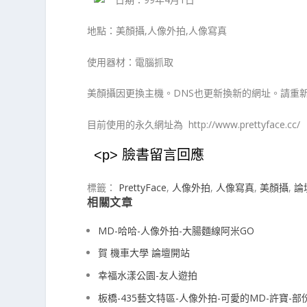
地點：美顏攝,人像外拍,人像寫真
使用器材：電腦抓取
美顏攝因更換主機。DNS也更新換新的網址。請重
目前使用的永久網址為 http://www.prettyface.cc/
<p> 臉書留言回應
標籤：
PrettyFace
,
人像外拍
,
人像寫真
,
美顏攝
,
論
相關文章
MD-哈哈-人像外拍-大腸麵線阿米GO
賀 機車大學 論壇開站
幸福水漾公園-友人遊拍
板橋-435藝文特區-人像外拍-可愛的MD-許寶-