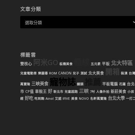
文章分類
標籤雲
麵線
阿米GO
北大特區
雙核心
平板
板橋美食
五元素
開箱
CANON
北大美食
兒童電動車
樂園毒
ROM
兒子
測試
裝潢
台
寵物誌
推薦
三峽美食
平板電腦
台北
萬寶隆
鏡頭
花蓮
三峽
好
市
CP值
車殼王
新莊美食
新北市
兒童超跑
7吋
人像外拍
小孩
好吃
台北大學
經
吃到飽
Ainol
艾諾
IFIVE
美食
NOVO
名軒萬寶隆
一打