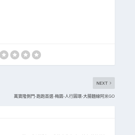
NEXT
萬寶隆側門-跑跑首選-梅園-人行圓環-大腸麵線阿米GO