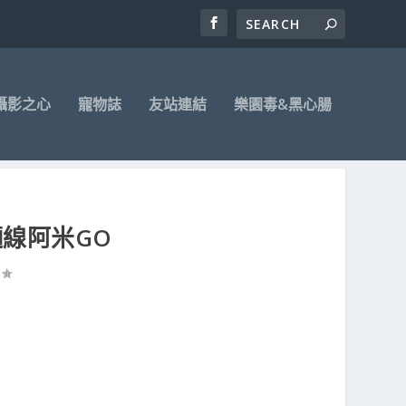
攝影之心
寵物誌
友站連結
樂園毒&黑心腸
麵線阿米GO