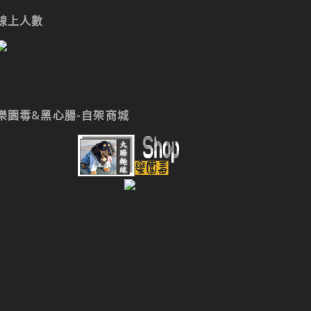
線上人數
樂園毒&黑心腸-自架商城