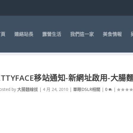
首頁
連絡站長
露營生活
我們這一家
美食情報
ETTYFACE移站通知-新網址啟用-大腸
osted by
大腸麵線拔
|
4 月 24, 2010
|
單眼DSLR相關
|
0
|