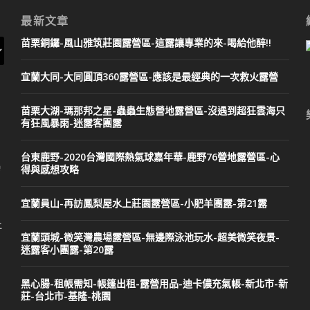
最新文章
苗栗銅鑼-風山雅筑莊園露營區-這露讓專業的來-喝給他醉!!
宜蘭大同-大同圓頂360露營區-應該是最經典的一次救火露營
苗栗大湖-瑪那邦之星-蟲蟲生態營地露營區-沒遇到超狂雲海只
有狂風暴雨-迷露客團露
台東鹿野-2020台灣國際熱氣球嘉年華-鹿野76營地露營區-心
得與感想攻略
灣
宜蘭員山-再訪鳳梨屋水上莊園露營區-小肥羊團露-第21露
二
宜蘭頭城-微笑灣農場露營區-無邊際泳池玩水-超美微笑夜景-
迷露客小團露-第20露
黑心腸-租帳需知-帳篷出租-露營用品-迪卡儂充氣帳-新北市-新
莊-台北市-基隆-桃園