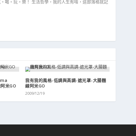
吃。喝。玩。樂！ 生活哲學，我的人生有啥，這部落格就記
gma
我有我的風格-低調與高調-遮光罩-大腸麵
線阿米GO
線阿米GO
2009/12/19