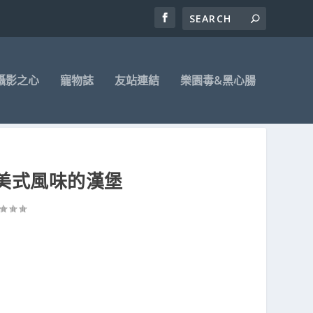
攝影之心
寵物誌
友站連結
樂園毒&黑心腸
房-美式風味的漢堡