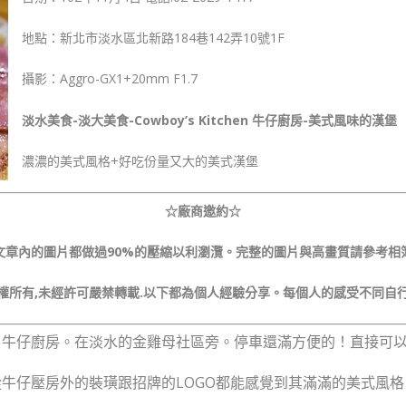
地點：新北市淡水區北新路184巷142弄10號1F
攝影：Aggro-GX1+20mm F1.7
淡水美食-淡大美食-Cowboy’s Kitchen 牛仔廚房-美式風味的漢堡
濃濃的美式風格+好吃份量又大的美式漢堡
☆廠商邀約☆
文章內的圖片都做過90%的壓縮以利瀏灠。完整的圖片與高畫質請參考相
權所有,未經許可嚴禁轉載.以下都為個人經驗分享。每個人的感受不同自
itchen。牛仔廚房。在淡水的金雞母社區旁。停車還滿方便的！直接
從牛仔壓房外的裝璜跟招牌的LOGO都能感覺到其滿滿的美式風格