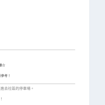
簿☆
行參考！
可以進去社區的停車場。
！