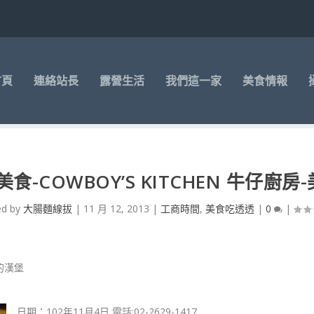
首頁
連絡站長
露營生活
我們這一家
美食情報
食-COWBOY’S KITCHEN 牛仔廚
ed by
大腸麵線拔
|
11 月 12, 2013
|
工商時間
,
美食吃透透
|
0
|
日期：102年11月4日 電話:02-2629-1417