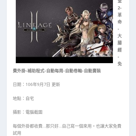
堂
2-
革
命
-
大
腸
經
-
免
費外掛-補助程式-自動每周-自動卷軸-自動賣裝
日期：106年9月7日 更新
地點：自宅
攝影：電腦截圖
每個外掛都收費…那只好…自己寫一個來用。也讓大家免費
試用