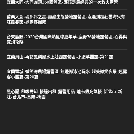
宜蘭大同-大同圓頂360露營區-應該是最經典的一次救火露營
苗栗大湖-瑪那邦之星-蟲蟲生態營地露營區-沒遇到超狂雲海只有
狂風暴雨-迷露客團露
台東鹿野-2020台灣國際熱氣球嘉年華-鹿野76營地露營區-心得與
感想攻略
宜蘭員山-再訪鳳梨屋水上莊園露營區-小肥羊團露-第21露
宜蘭頭城-微笑灣農場露營區-無邊際泳池玩水-超美微笑夜景-迷露
客小團露-第20露
黑心腸-租帳需知-帳篷出租-露營用品-迪卡儂充氣帳-新北市-新
莊-台北市-基隆-桃園