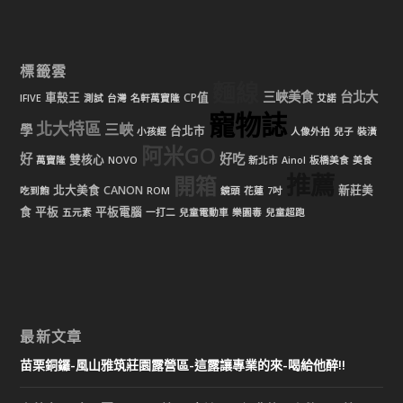
標籤雲
麵線
三峽美食
台北大
車殼王
CP值
IFIVE
測試
台灣
名軒萬寶隆
艾諾
寵物誌
北大特區
三峽
學
台北市
小孩經
人像外拍
兒子
裝潢
阿米GO
好
好吃
雙核心
萬寶隆
NOVO
新北市
Ainol
板橋美食
美食
推薦
開箱
北大美食
CANON
新莊美
吃到飽
ROM
鏡頭
花蓮
7吋
食
平板
平板電腦
五元素
一打二
兒童電動車
樂園毒
兒童超跑
最新文章
苗栗銅鑼-風山雅筑莊園露營區-這露讓專業的來-喝給他醉!!