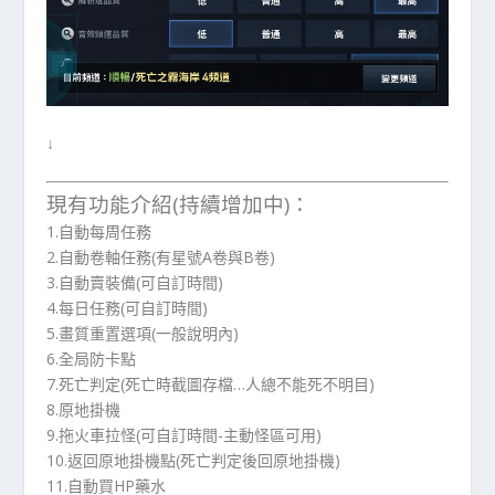
↓
現有功能介紹(持續增加中)：
1.自動每周任務
2.自動卷軸任務(有星號A卷與B卷)
3.自動賣裝備(可自訂時間)
4.每日任務(可自訂時間)
5.畫質重置選項(一般說明內)
6.全局防卡點
7.死亡判定(死亡時截圖存檔…人總不能死不明目)
8.原地掛機
9.拖火車拉怪(可自訂時間-主動怪區可用)
10.返回原地掛機點(死亡判定後回原地掛機)
11.自動買HP藥水