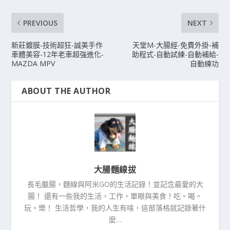
PREVIOUS
NEXT
新莊鍍膜-技術超狂-誠美手作
天堂M-大腸經-免費外掛-補
車體美容-12年老車超強進化-
助程式-自動試練-自動補給-
MAZDA MPV
自動練功
ABOUT THE AUTHOR
大腸麵線拔
長毛臘腸，麵線與阿米GO的生活記錄！並記念最愛的大
腸！ 還有一些我的生活，工作，單眼與美食！吃。喝。
玩。樂！ 生活哲學，我的人生有啥，這部落格就記錄著什
麼…