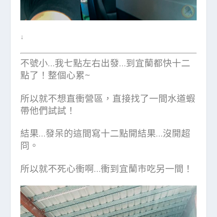
↓
不號小…我七點左右出發…到宜蘭都快十二
點了！整個心累~
所以就不想直衝營區，直接找了一間水道蝦
帶他們試試！
結果…發呆的這間寫十二點開結果…沒開超
冏。
所以就不死心衝啊…衝到宜蘭市吃另一間！