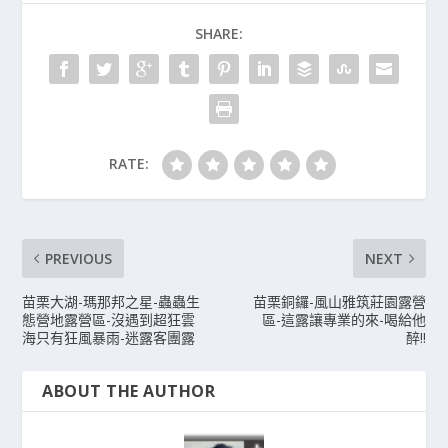
SHARE:
RATE:
PREVIOUS
NEXT
苗栗大湖-瑪那邦之星-蟲蟲生
苗栗銅鑼-風山雅筑莊園露營
態營地露營區-沒遇到超狂雲
區-這露讓專業的來-喝給他
海只有狂風暴雨-迷露客團露
醉!!
ABOUT THE AUTHOR