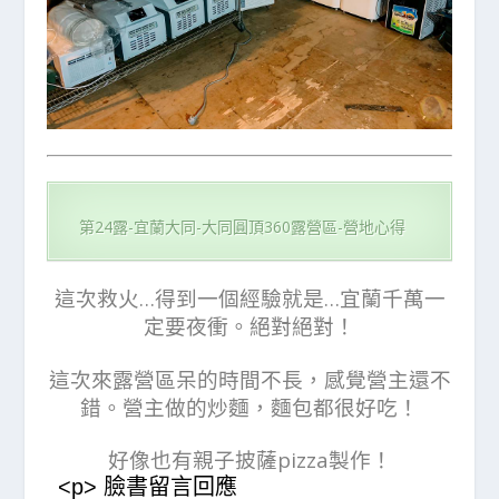
第24露-宜蘭大同-大同圓頂360露營區-營地心得
這次救火…得到一個經驗就是…宜蘭千萬一
定要夜衝。絕對絕對！
這次來露營區呆的時間不長，感覺營主還不
錯。營主做的炒麵，麵包都很好吃！
好像也有親子披薩pizza製作！
<p> 臉書留言回應