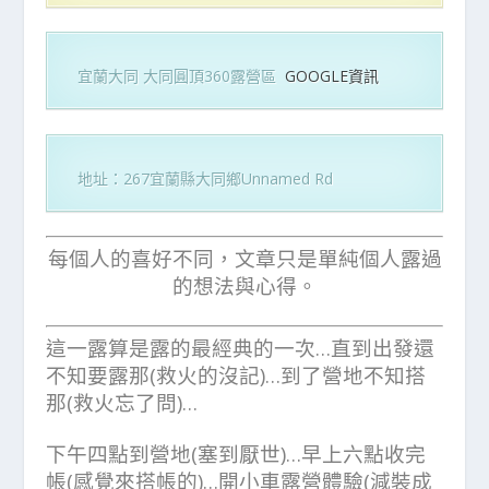
宜蘭大同 大同圓頂360露營區
GOOGLE資訊
地址：267宜蘭縣大同鄉Unnamed Rd
每個人的喜好不同，文章只是單純個人露過
的想法與心得。
這一露算是露的最經典的一次…直到出發還
不知要露那(救火的沒記)…到了營地不知搭
那(救火忘了問)…
下午四點到營地(塞到厭世)…早上六點收完
帳(感覺來搭帳的)…開小車露營體驗(減裝成