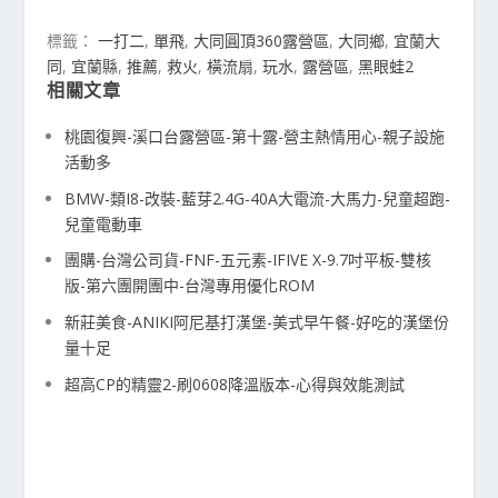
標籤：
一打二
,
單飛
,
大同圓頂360露營區
,
大同鄉
,
宜蘭大
同
,
宜蘭縣
,
推薦
,
救火
,
橫流扇
,
玩水
,
露營區
,
黑眼蛙2
相關文章
桃園復興-溪口台露營區-第十露-營主熱情用心-親子設施
活動多
BMW-類I8-改裝-藍芽2.4G-40A大電流-大馬力-兒童超跑-
兒童電動車
團購-台灣公司貨-FNF-五元素-IFIVE X-9.7吋平板-雙核
版-第六團開團中-台灣專用優化ROM
新莊美食-ANIKI阿尼基打漢堡-美式早午餐-好吃的漢堡份
量十足
超高CP的精靈2-刷0608降溫版本-心得與效能測試