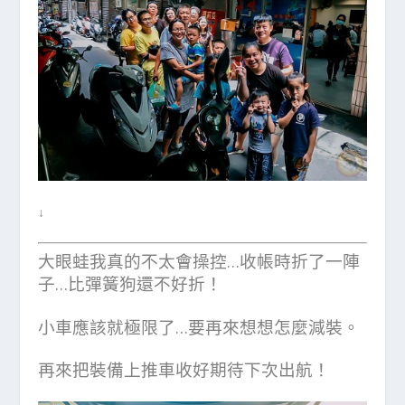
↓
大眼蛙我真的不太會操控…收帳時折了一陣
子…比彈簧狗還不好折！
小車應該就極限了…要再來想想怎麼減裝。
再來把裝備上推車收好期待下次出航！