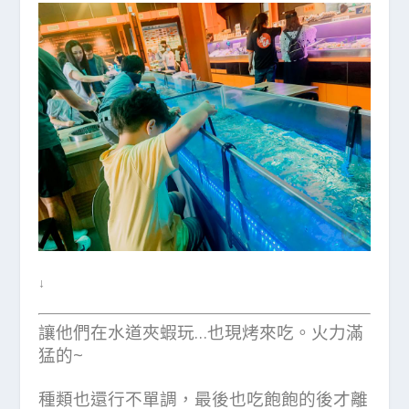
↓
讓他們在水道夾蝦玩…也現烤來吃。火力滿
猛的~
種類也還行不單調，最後也吃飽飽的後才離