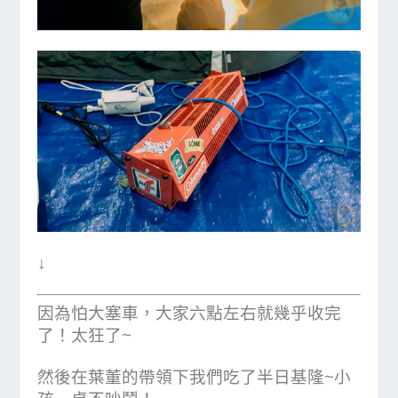
↓
因為怕大塞車，大家六點左右就幾乎收完
了！太狂了~
然後在葉董的帶領下我們吃了半日基隆~小