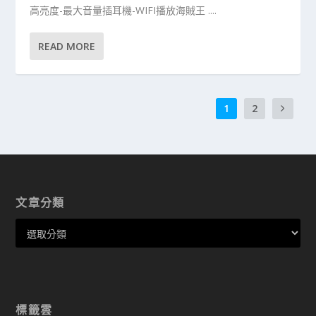
高亮度-最大音量插耳機-WIFI播放海賊王 ....
READ MORE
1
2
文章分類
標籤雲