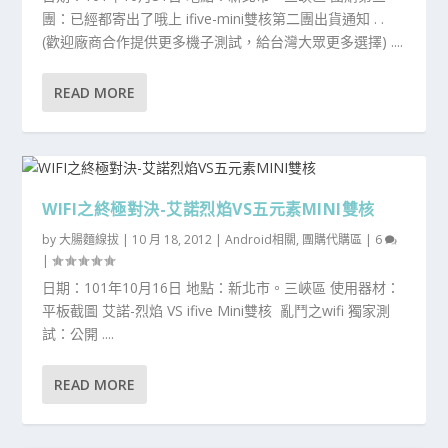
團：已經都寄出了哦上 ifive-mini雙核第二團出貨通知 . .
(歡迎廠商合作提供更多機子測試，給台灣大眾更多選擇) ....
READ MORE
WIFI之終極對決-艾諾烈焰VS五元素MINI雙核
by
大腸麵線拔
|
10 月 18, 2012
|
Android相關
,
團購代購區
|
6
|
日期：101年10月16日 地點：新北市。三峽區 使用器材：
平板截圖 艾諾-烈焰 VS ifive Mini雙核 亂鬥之wifi 獨家測
試：公開 ....
READ MORE