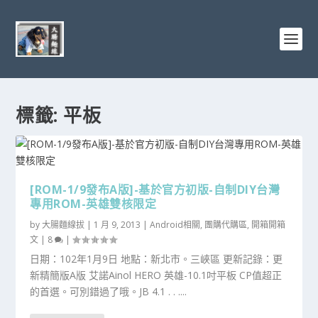
標籤:
平板
[ROM-1/9發布A版]-基於官方初版-自制DIY台灣
專用ROM-英雄雙核限定
by
大腸麵線拔
|
1 月 9, 2013
|
Android相關
,
團購代購區
,
開箱開箱
文
|
8
|
日期：102年1月9日 地點：新北市。三峽區 更新記錄：更
新精簡版A版 艾諾Ainol HERO 英雄-10.1吋平板 CP值超正
的首選。可別錯過了哦。JB 4.1 . . ....