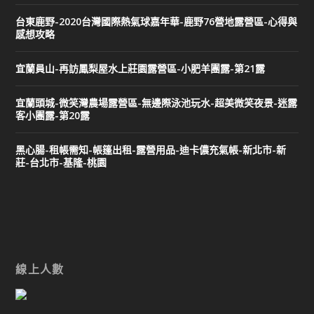
台東鹿野-2020台灣國際熱氣球嘉年華-鹿野76營地露營區-心得與
感想攻略
宜蘭員山-再訪鳳梨屋水上莊園露營區-小肥羊團露-第21露
宜蘭頭城-微笑灣農場露營區-無邊際泳池玩水-超美微笑夜景-迷露
客小團露-第20露
黑心腸-租帳需知-帳篷出租-露營用品-迪卡儂充氣帳-新北市-新
莊-台北市-基隆-桃園
線上人數