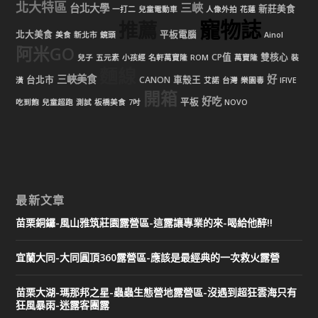
北大特區
三峽
台北大學
新莊美食
一打二
兒童電動車
人像外拍
花蓮
寵物誌
推薦
北大美食
平板電腦
美食
新北市
鏡頭
Ainol
阿米GO
CP值
雙核心
兒子
五元素
小孩經
名軒萬寶隆
ROM
萬寶隆
裝
麵線
三峽美食
好
台北市
CANON
車殼王
潢
艾諾
台灣
樂園毒
IFIVE
開箱
好吃
平板
吃到飽
兒童超跑
測試
板橋美食
7吋
NOVO
最新文章
苗栗銅鑼-風山雅筑莊園露營區-這露讓專業的來-喝給他醉!!
宜蘭大同-大同圓頂360露營區-應該是最經典的一次救火露營
苗栗大湖-瑪那邦之星-蟲蟲生態營地露營區-沒遇到超狂雲海只有
狂風暴雨-迷露客團露