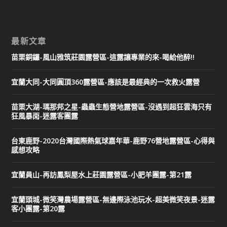
最新文章
苗栗銅鑼-風山雅筑莊園露營區-這露讓專業的來-喝給他醉!!
宜蘭大同-大同圓頂360露營區-應該是最經典的一次救火露營
苗栗大湖-瑪那邦之星-蟲蟲生態營地露營區-沒遇到超狂雲海只有
狂風暴雨-迷露客團露
台東鹿野-2020台灣國際熱氣球嘉年華-鹿野76營地露營區-心得與
感想攻略
宜蘭員山-再訪鳳梨屋水上莊園露營區-小肥羊團露-第21露
宜蘭頭城-微笑灣農場露營區-無邊際泳池玩水-超美微笑夜景-迷露
客小團露-第20露