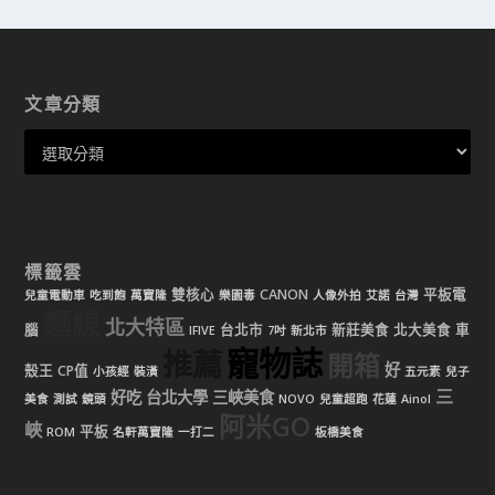
文章分類
標籤雲
雙核心
CANON
平板電
兒童電動車
吃到飽
萬寶隆
樂園毒
人像外拍
艾諾
台灣
麵線
北大特區
腦
台北市
新莊美食
北大美食
車
IFIVE
7吋
新北市
寵物誌
推薦
開箱
好
殼王
CP值
小孩經
裝潢
五元素
兒子
三
好吃
台北大學
三峽美食
美食
測試
鏡頭
NOVO
兒童超跑
花蓮
Ainol
阿米GO
峽
平板
ROM
名軒萬寶隆
一打二
板橋美食