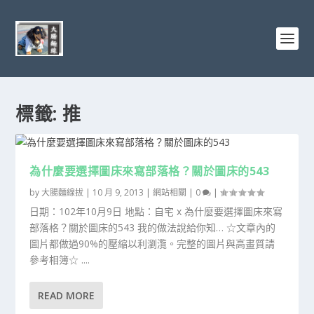
標籤:
推
為什麼要選擇圖床來寫部落格？關於圖床的543
by
大腸麵線拔
|
10 月 9, 2013
|
網站相關
|
0
|
日期：102年10月9日 地點：自宅 x 為什麼要選擇圖床來寫
部落格？關於圖床的543 我的做法說給你知… ☆文章內的
圖片都做過90%的壓縮以利瀏灠。完整的圖片與高畫質請
參考相簿☆ ....
READ MORE