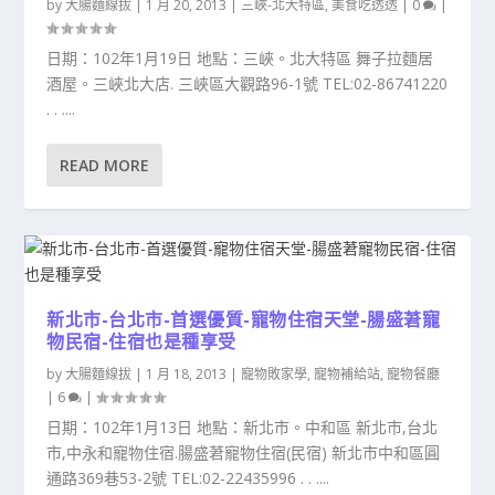
by
大腸麵線拔
|
1 月 20, 2013
|
三峽-北大特區
,
美食吃透透
|
0
|
日期：102年1月19日 地點：三峽。北大特區 舞子拉麵居
酒屋。三峽北大店. 三峽區大觀路96-1號 TEL:02-86741220
. . ....
READ MORE
新北市-台北市-首選優質-寵物住宿天堂-腸盛莙寵
物民宿-住宿也是種享受
by
大腸麵線拔
|
1 月 18, 2013
|
寵物敗家學
,
寵物補給站
,
寵物餐廳
|
6
|
日期：102年1月13日 地點：新北市。中和區 新北市,台北
市,中永和寵物住宿.腸盛莙寵物住宿(民宿) 新北市中和區圓
通路369巷53-2號 TEL:02-22435996 . . ....