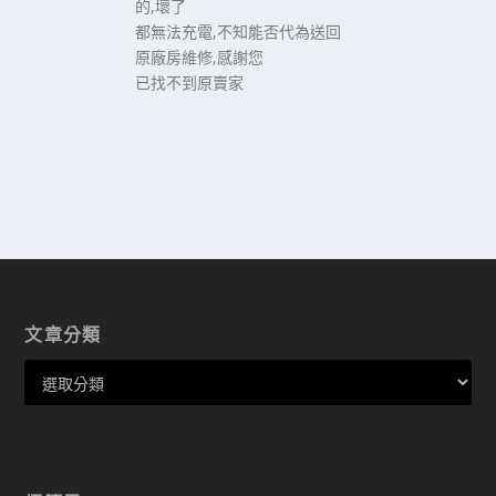
的,壞了
都無法充電,不知能否代為送回
原廠房維修,感謝您
已找不到原賣家
文章分類