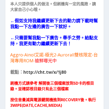
本人只提供個人的做法。但刷機有一定的風險，請
大家自己小心哦。
←假如支持我繼續更新下去的動力請下載時幫
我點一下左邊的廣告一下就好。
←只需要幫我點一下廣告。舉手之勞。給點支
持，我更有動力繼續更新下去！
Aggro-Ainol艾諾-極光2-AuroraII雙核限定-台
灣專用ROM-
搶鮮曝光中
載點：
http://cht.tw/x/1j80
刷機方式請參考 解開後三個檔案放到SD卡的根目
錄。並確認根目錄只有此三個檔案
按住音量減與電源鍵開機進到RECOVERY後。執行
3WIPE(DATE,CACHE,MEDIA)