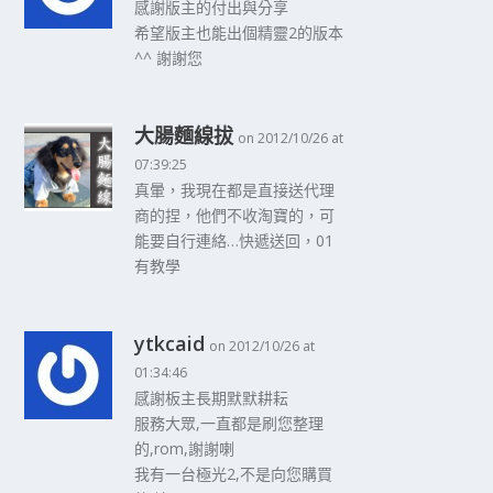
感謝版主的付出與分享
希望版主也能出個精靈2的版本
^^ 謝謝您
大腸麵線拔
on 2012/10/26 at
07:39:25
真暈，我現在都是直接送代理
商的捏，他們不收淘寶的，可
能要自行連絡…快遞送回，01
有教學
ytkcaid
on 2012/10/26 at
01:34:46
感謝板主長期默默耕耘
服務大眾,一直都是刷您整理
的,rom,謝謝喇
我有一台極光2,不是向您購買