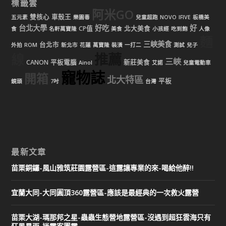
標籤雲
阿米GO
雙核心
車殼王
五元素
樂園毒
兒童超跑
NOVO
IFIVE
板橋美
台北大學
好吃
好
CP值
北大美食
食
名軒萬寶隆
美食
小孩經
吃到飽
人像
麵
三峽美食
台北市
外拍
ROM
新北市
花蓮
萬寶隆
裝潢
一打二
測試
兒子
推薦
線
三峽
CANON
平板電腦
新莊美食
Ainol
艾諾
兒童電動車
寵物誌
開箱
北大特區
平板
鏡頭
7吋
台灣
最新文章
苗栗銅鑼-風山雅筑莊園露營區-這露讓專業的來-喝給他醉!!
宜蘭大同-大同圓頂360露營區-應該是最經典的一次救火露營
苗栗大湖-瑪那邦之星-蟲蟲生態營地露營區-沒遇到超狂雲海只有