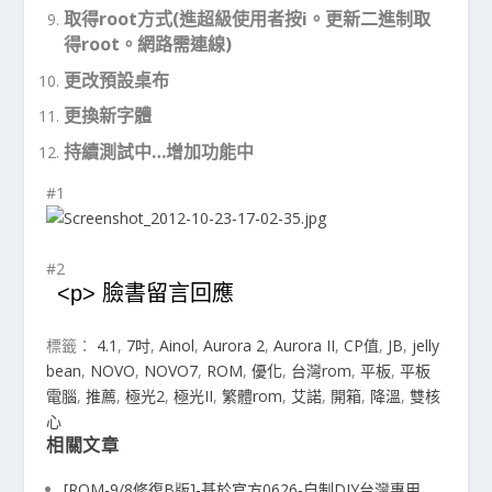
取得root方式(進超級使用者按i。更新二進制取
得root。網路需連線)
更改預設桌布
更換新字體
持續測試中…增加功能中
#1
#2
<p> 臉書留言回應
標籤：
4.1
,
7吋
,
Ainol
,
Aurora 2
,
Aurora II
,
CP值
,
JB
,
jelly
bean
,
NOVO
,
NOVO7
,
ROM
,
優化
,
台灣rom
,
平板
,
平板
電腦
,
推薦
,
極光2
,
極光II
,
繁體rom
,
艾諾
,
開箱
,
降溫
,
雙核
心
相關文章
[ROM-9/8修復B版]-基於官方0626-自制DIY台灣專用