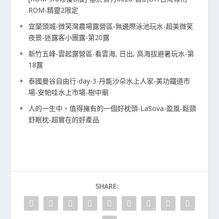
ROM-精靈2限定
宜蘭頭城-微笑灣農場露營區-無邊際泳池玩水-超美微笑
夜景-迷露客小團露-第20露
新竹五峰-雲起露營區-看雲海, 日出, 高海拔避暑玩水-第
18露
泰國曼谷自由行-day-3-丹能沙朵水上人家-美功鐵道市
場-安帕哇水上市場-樹中廟
人的一生中，值得擁有的一個好枕頭-LaSova-盈風-鬆頸
舒眠枕-超實在的好產品
SHARE: