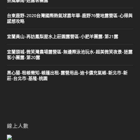
狂風暴雨-迷露客團露
台東鹿野-2020台灣國際熱氣球嘉年華-鹿野76營地露營區-心得與
感想攻略
宜蘭員山-再訪鳳梨屋水上莊園露營區-小肥羊團露-第21露
宜蘭頭城-微笑灣農場露營區-無邊際泳池玩水-超美微笑夜景-迷露
客小團露-第20露
黑心腸-租帳需知-帳篷出租-露營用品-迪卡儂充氣帳-新北市-新
莊-台北市-基隆-桃園
線上人數