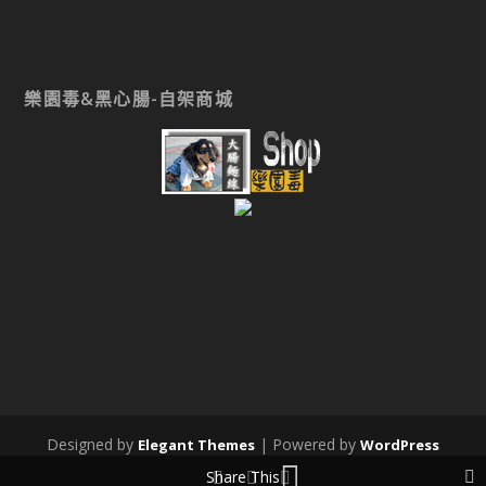
樂園毒&黑心腸-自架商城
Designed by
| Powered by
Elegant Themes
WordPress
Share This