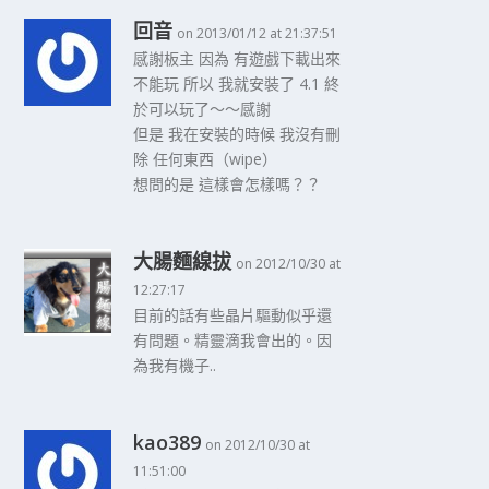
回音
on 2013/01/12 at 21:37:51
感謝板主 因為 有遊戲下載出來
不能玩 所以 我就安裝了 4.1 終
於可以玩了～～感謝
但是 我在安裝的時候 我沒有刪
除 任何東西（wipe）
想問的是 這樣會怎樣嗎？？
大腸麵線拔
on 2012/10/30 at
12:27:17
目前的話有些晶片驅動似乎還
有問題。精靈滴我會出的。因
為我有機子..
kao389
on 2012/10/30 at
11:51:00