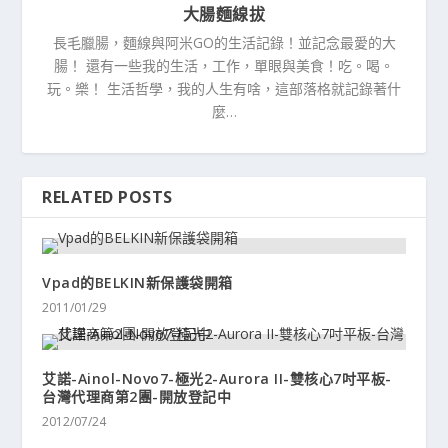
大腸麵線拔
長毛臘腸，麵線與阿米GO的生活記錄！並記念最愛的大
腸！ 還有一些我的生活，工作，單眼與美食！吃。喝。
玩。樂！ 生活哲學，我的人生有啥，這部落格就記錄著什
麼…
RELATED POSTS
Vpad的BELKIN新保護袋開箱
2011/01/29
艾諾-Ainol-Novo7-極光2-Aurora II-雙核心7吋平板-
台灣代理商第2團-開放登記中
2012/07/24