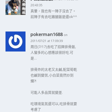
20:43:35
真暈，我也有一陣子沒去了。
前陣子有去吃雞腿飯是還ok^^
pokerman1688
on
2011/07/21 at 17:09:39
周日(7/17)去吃了招牌排骨飯,
人蠻多的心想應該很好吃.可
是…
排骨炸的太老又太鹹,配菜筍乾
也鹹到變苦,小白菜竟然炒到
爛?!
可能人多品質就變差.
吃環境氣氛還可以,吃排骨就要
考慮了