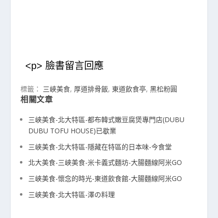
<p> 臉書留言回應
標籤：
三峽美食
,
厚道排骨飯
,
東道飲食亭
,
黑松粉圓
相關文章
三峽美食-北大特區-都布韓式嫩豆腐煲專門店(DUBU
DUBU TOFU HOUSE)已歇業
三峽美食-北大特區-隱藏在特區的日本味-今食堂
北大美食-三峽美食-米卡義式麵坊-大腸麵線阿米GO
三峽美食-懷念的時光-東道飲食館-大腸麵線阿米GO
三峽美食-北大特區-澤の料理