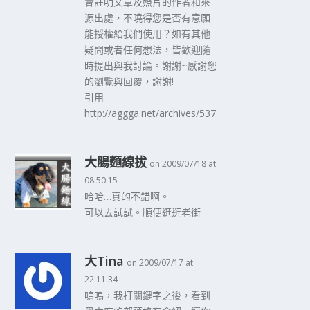
會註明文章及照片的作者和來
源出處，不曉得您是否有意願
能授權給我們使用？如有其他
疑問或者任何想法，皆歡迎隨
時提出與我討論。謝謝~感謝您
的瀏覽與回覆，謝謝!
引用
http://aggga.net/archives/537
大腸麵線拔
on 2009/07/18 at
08:50:15
哈哈…真的不錯啊。
可以去試試。順便逛逛老街
大Tina
on 2009/07/17 at
22:11:34
嗚嗚，我打關鍵字之後，看到