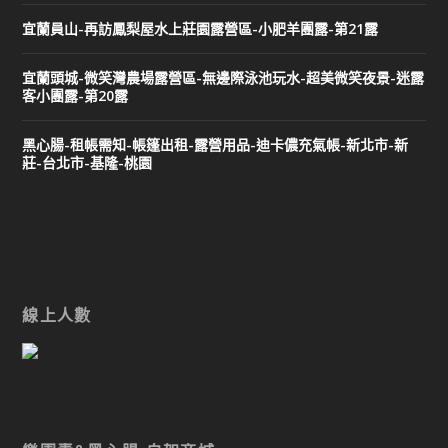
宜蘭員山-再訪鳳梨屋水上莊園露營區-小肥羊團露-第21露
宜蘭頭城-微笑灣農場露營區-無邊際泳池玩水-超美微笑夜景-迷露
客小團露-第20露
黑心腸-租帳需知-帳篷出租-露營用品-迪卡儂充氣帳-新北市-新
莊-台北市-基隆-桃園
線上人數