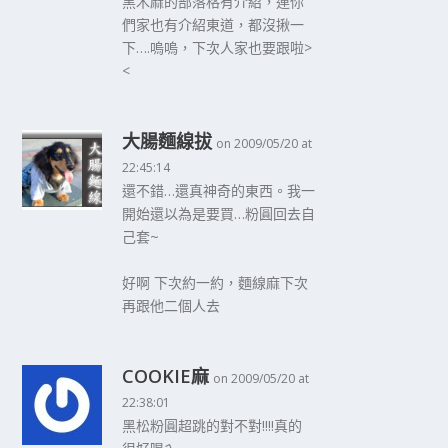
黑木麻的部落格有介紹，連你
們家也有介紹東道，都沒揪一
下….嗚嗚，下次人家也要跟啦>
<
大腸麵線拔
on 2009/05/20 at
22:45:14
還不錯…還真神奇的東西。我一
開始還以為是要買…粉圓回去自
己套~
好啊 下次約一約，麵線麻下次
再跟他二個人去
COOKIE麻
on 2009/05/20 at
22:38:01
黑松粉圓超跳的對不對!!!!真的