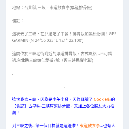
地點：台北縣,三峽。東道飲食亭(厚道排骨飯)
備註：
這次去了三峽，在那邊吃了中餐！排骨飯加黑松粉圓！GPS
GARMIN (N 24°56.033′ E 121° 22.100′)
這間位於三峽老街附近的厚道排骨飯，古式風格…不可錯
過.台北縣三峽鎮仁愛街7號（近三峽民權老街)
.
.
這次我去三峽，因為是中午出發，因為拜讀了
Cookie麻
的
【食記】古早味-三峽厚道排骨飯，又加上各位腸友大力推
薦！
到三峽之後…第一個目標就是這邊啦！
東道飲食亭
…也有人