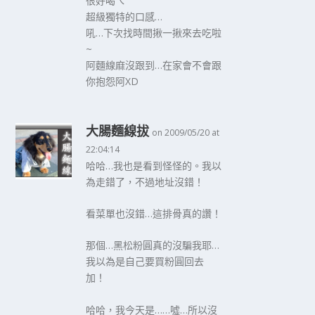
很好喝ㄟ
超級獨特的口感…
吼…下次找時間揪一揪來去吃啦
~
阿麵線麻沒跟到…在家會不會跟
你抱怨阿XD
大腸麵線拔
on 2009/05/20 at
22:04:14
哈哈…我也是看到怪怪的。我以
為走錯了，不過地址沒錯！
看菜單也沒錯…這排骨真的讚！
那個…黑松粉圓真的沒騙我耶…
我以為是自己要買粉圓回去
加！
哈哈，我今天是……噓…所以沒