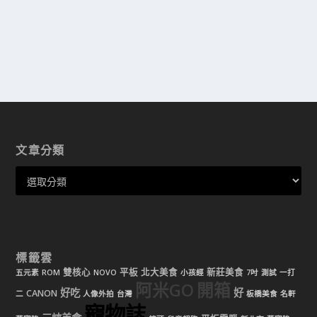
文章分類
標籤雲
雙核心
平板
北大美食
新莊美食
五元素
ROM
NOVO
小孩經
7吋
測試
一打
阿米GO
開箱
好吃
好
CANON
二
人像外拍
台灣
板橋美食
名軒
寵物誌