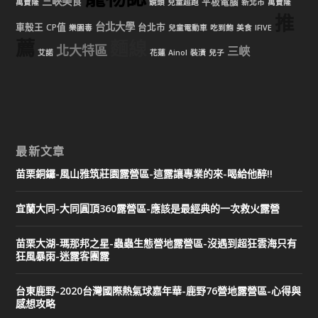
三峽美食
平板電腦
萬寶隆
鏡頭
兒童超跑
新北市
萬寶隆
推
台北大學
車殼王
CP值
台北市
樂園毒
兒童電動車
吃到飽
美食
IFIVE
薦
麵線
北大特區
三峽
艾諾
花蓮
Ainol
裝潢
兒子
最新文章
苗栗銅鑼-風山雅筑莊園露營區-這露讓專業的來-喝給他醉!!
宜蘭大同-大同圓頂360露營區-應該是最經典的一次救火露營
苗栗大湖-瑪那邦之星-蟲蟲生態營地露營區-沒遇到超狂雲海只有
狂風暴雨-迷露客團露
台東鹿野-2020台灣國際熱氣球嘉年華-鹿野76營地露營區-心得與
感想攻略