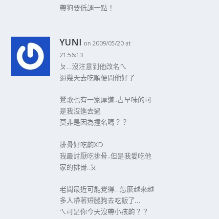
帶狗要低調一點！
YUNI
on 2009/05/20 at
21:56:13
ㄆ…沒注意到他改名ㄟ
過幾天去吃順便問他好了
鶯歌也有一家厚道..古早味的可
是我沒進去過
莫非是因為撞名嗎？？
排骨好吃齁XD
我最討厭吃排骨..但是我愛吃他
家的排骨..ㄆ
老闆最近可能覺得…怎麼越來越
多人帶著短腿狗去吃飯了…
ㄟ可是你今天沒帶小孩齁？？